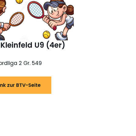
Kleinfeld U9 (4er)
ordliga 2 Gr. 549
ink zur BTV-Seite