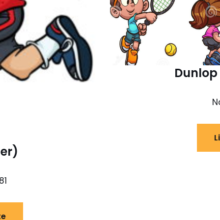
Dunlop 
N
L
er)
81
te