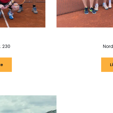
. 230
Nord
te
L